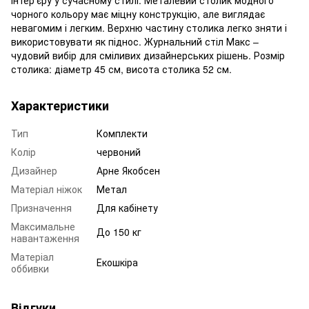
чорного кольору має міцну конструкцію, але виглядає
невагомим і легким. Верхню частину столика легко зняти і
використовувати як піднос. Журнальний стіл Макс –
чудовий вибір для сміливих дизайнерських рішень. Розмір
столика: діаметр 45 см, висота столика 52 см.
Характеристики
Тип
Комплекти
Колір
червоний
Дизайнер
Арне Якобсен
Матеріал ніжок
Метал
Призначення
Для кабінету
Максимальне
До 150 кг
навантаження
Матеріал
Екошкіра
оббивки
Відгуки