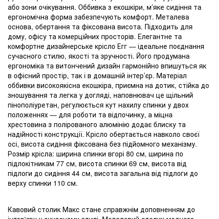
або зони очікування. Оббивка з екошкіри, м’яке сидіння та
ергономічна форма забезпечують комфорт. Металева
основа, обертання та фіксована висота. Підходить для
дому, офісу та комерційних просторів. Елегантне та
комфортне дизайнерське крісло Егг — ідеальне поєднання
сучасного стилю, якості та зручності. Його продумана
ергономіка та витончений дизайн гармонійно впишуться як
в офісний простір, так і в домашній інтер’єр. Матеріал
оббивки високоякісна екошкіра, приємна на дотик, стійка до
зношування та легка у догляді, наповнювач це щільний
пінополіуретан, регулюється кут нахилу спинки у двох
положеннях — для роботи та відпочинку, а міцна
хрестовина з полірованого алюмінію додає блиску та
надійності конструкції. Крісло обертається навколо своєї
осі, висота сидіння фіксована без підйомного механізму.
Розмір крісла: ширина спинки вгорі 80 см, ширина по
підлокітникам 77 см, висота спинки 69 см, висота від
підлоги до сидіння 44 см, висота загальна від підлоги до
верху спинки 110 см.
Кавовий столик Макс стане справжнім доповненням до
інтер'єру у сучасному стилі. Металевий столик модного