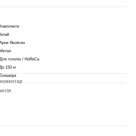
Комплекти
білий
Арне Якобсен
Метал
Для готелю / HoReCa
До 150 кг
Екошкіра
 коментар
антія