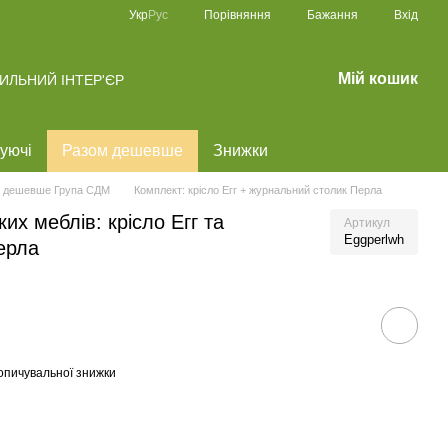
Порівняння
Укр
Рус
Бажання
Вхід
Мій кошик
ТИЛЬНИЙ ІНТЕР'ЄР
уючі
Разом дешевше
Знижки
 дешевше Група СДМ
Комплект: крісло Егг + журнальний столик Перла
их меблів: крісло Егг та
Артикул
Eggperlwh
ерла
опичувальної знижки