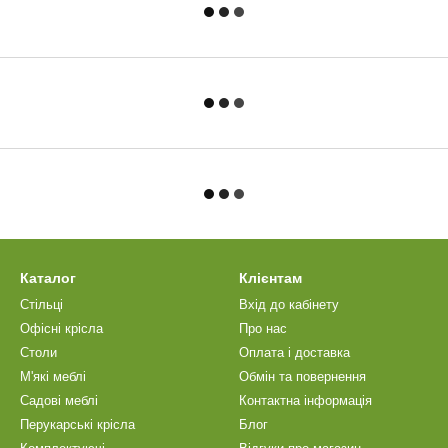
Каталог
Клієнтам
Стільці
Вхід до кабінету
Офісні крісла
Про нас
Столи
Оплата і доставка
М'які меблі
Обмін та повернення
Садові меблі
Контактна інформація
Перукарські крісла
Блог