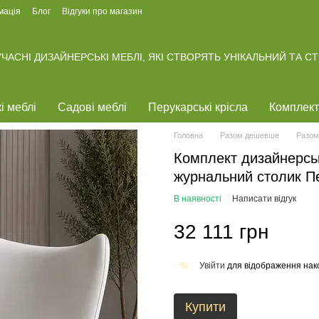
мація
Блог
Відгуки про магазин
ЧАСНІ ДИЗАЙНЕРСЬКІ МЕБЛІ, ЯКІ СТВОРЯТЬ УНІКАЛЬНИЙ ТА С
і меблі
Садові меблі
Перукарські крісла
Комплект
Головна
Разом дешевше
Разом
Комплект дизайнерськ
журнальний столик П
В наявності
Написати відгук
32 111 грн
Увійти
для відображення нак
%
Купити