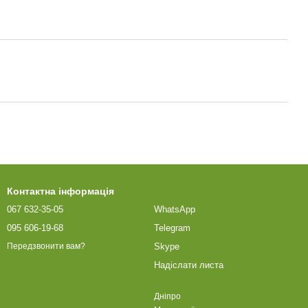
Контактна інформація
067 632-35-05
WhatsApp
095 606-19-68
Telegram
Skype
Передзвонити вам?
Надіслати листа
Дніпро