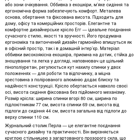
або зони очікування. Оббивка з екошкіри, м’яке сидіння та
ергономічна форма забезпечують комфорт. Металева
основа, обертання та фіксована висота. Підходить для
дому, офісу та комерційних просторів. Елегантне та
комфортне дизайнерське крісло Егг — ідеальне поєднання
сучасного стилю, якості та зручності. Його продумана
ергономіка та витончений дизайн гармонійно впишуться як
в офісний простір, так і в домашній інтер’єр. Матеріал
оббивки високоякісна екошкіра, приємна на дотик, стійка до
зношування та легка у догляді, наповнювач це щільний
пінополіуретан, регулюється кут нахилу спинки у двох
положеннях — для роботи та відпочинку, а міцна
хрестовина з полірованого алюмінію додає блиску та
надійності конструкції. Крісло обертається навколо своєї
осі, висота сидіння фіксована без підйомного механізму.
Розмір крісла: ширина спинки вгорі 80 см, ширина по
підлокітникам 77 см, висота спинки 69 см, висота від
підлоги до сидіння 44 см, висота загальна від підлоги до
верху спинки 110 см.
Журнальний столик Перла — це елегантне поєднання
сучасного дизайну та практичності. Він вирізняється
круглою стільницею з загартованого прозорого скла, що