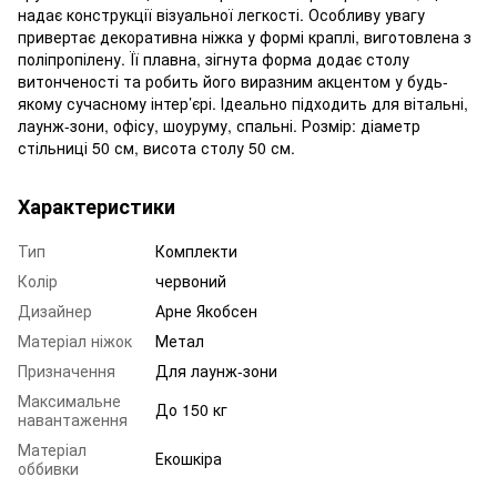
надає конструкції візуальної легкості. Особливу увагу
привертає декоративна ніжка у формі краплі, виготовлена з
поліпропілену. Її плавна, зігнута форма додає столу
витонченості та робить його виразним акцентом у будь-
якому сучасному інтер’єрі. Ідеально підходить для вітальні,
лаунж-зони, офісу, шоуруму, спальні. Розмір: діаметр
стільниці 50 см, висота столу 50 см.
Характеристики
Тип
Комплекти
Колір
червоний
Дизайнер
Арне Якобсен
Матеріал ніжок
Метал
Призначення
Для лаунж-зони
Максимальне
До 150 кг
навантаження
Матеріал
Екошкіра
оббивки