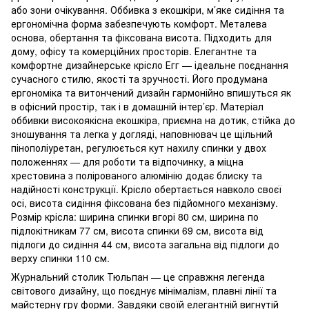
або зони очікування. Оббивка з екошкіри, м’яке сидіння та
ергономічна форма забезпечують комфорт. Металева
основа, обертання та фіксована висота. Підходить для
дому, офісу та комерційних просторів. Елегантне та
комфортне дизайнерське крісло Егг — ідеальне поєднання
сучасного стилю, якості та зручності. Його продумана
ергономіка та витончений дизайн гармонійно впишуться як
в офісний простір, так і в домашній інтер’єр. Матеріал
оббивки високоякісна екошкіра, приємна на дотик, стійка до
зношування та легка у догляді, наповнювач це щільний
пінополіуретан, регулюється кут нахилу спинки у двох
положеннях — для роботи та відпочинку, а міцна
хрестовина з полірованого алюмінію додає блиску та
надійності конструкції. Крісло обертається навколо своєї
осі, висота сидіння фіксована без підйомного механізму.
Розмір крісла: ширина спинки вгорі 80 см, ширина по
підлокітникам 77 см, висота спинки 69 см, висота від
підлоги до сидіння 44 см, висота загальна від підлоги до
верху спинки 110 см.
Журнальний столик Тюльпан — це справжня легенда
світового дизайну, що поєднує мінімалізм, плавні лінії та
майстерну гру форми. Завдяки своїй елегантній вигнутій