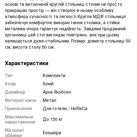
основі та витонченій круглій стільниці столик не просто
прикрашає простір — він створює в ньому особливу
атмосферу сучасності та легкості.Кругла МДФ стільниця
забезпечує комфортне використання столика, а стійка
металева опора гарантує надійність. Завдяки продуманій
ергономіці цей стіл виглядає повітряно, але при цьому
залишається дуже стабільним. Розмір: діаметр стільниці 50
см, висота столу 50 см.
Характеристики
Тип
Комплекти
Колір
білий
Дизайнер
Арне Якобсен
Матеріал ніжок
Метал
Призначення
Для готелю / HoReCa
Максимальне
До 150 кг
навантаження
Матеріал
Екошкіра
оббивки