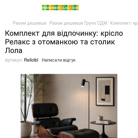
Разом дешевше
Разом дешевше Група СДМ
Комплект: кр
Комплект для відпочинку: крісло
Релакс з отоманкою та столик
Лола
Артикул:
Rellolbl
Написати відгук