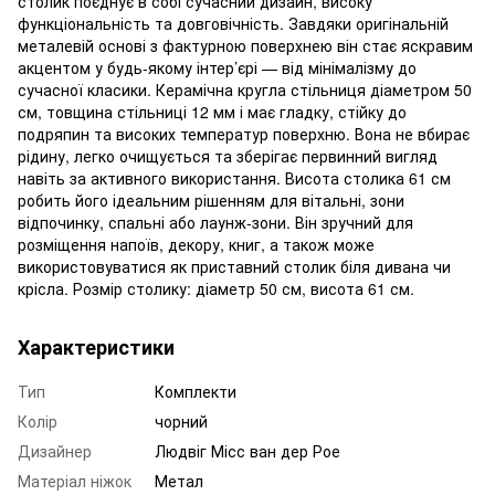
столик поєднує в собі сучасний дизайн, високу
функціональність та довговічність. Завдяки оригінальній
металевій основі з фактурною поверхнею він стає яскравим
акцентом у будь-якому інтер’єрі — від мінімалізму до
сучасної класики. Керамічна кругла стільниця діаметром 50
см, товщина стільниці 12 мм і має гладку, стійку до
подряпин та високих температур поверхню. Вона не вбирає
рідину, легко очищується та зберігає первинний вигляд
навіть за активного використання. Висота столика 61 см
робить його ідеальним рішенням для вітальні, зони
відпочинку, спальні або лаунж-зони. Він зручний для
розміщення напоїв, декору, книг, а також може
використовуватися як приставний столик біля дивана чи
крісла. Розмір столику: діаметр 50 см, висота 61 см.
Характеристики
Тип
Комплекти
Колір
чорний
Дизайнер
Людвіг Місс ван дер Рое
Матеріал ніжок
Метал