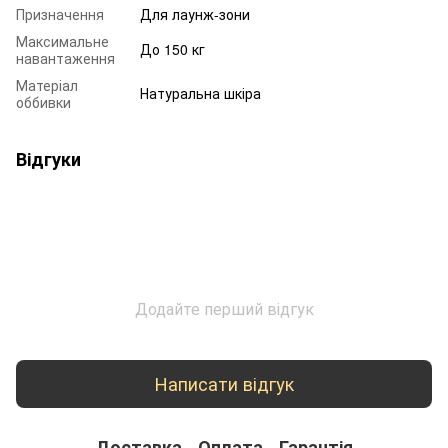
Призначення
Для лаунж-зони
Максимальне
До 150 кг
навантаження
Матеріал
Натуральна шкіра
оббивки
Відгуки
Додайте перший відгук
Написати відгук
Доставка
Оплата
Гарантія