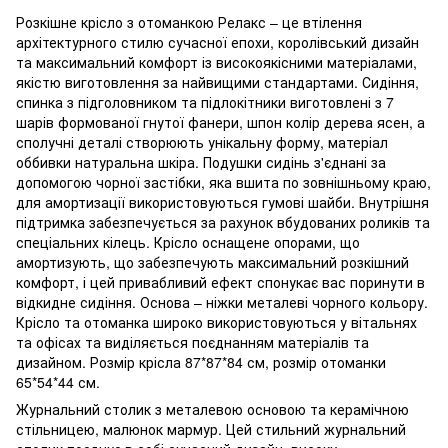
Розкішне крісло з отоманкою Релакс – це втілення
архітектурного стилю сучасної епохи, королівський дизайн
та максимальний комфорт із високоякісними матеріалами,
якістю виготовлення за найвищими стандартами. Сидіння,
спинка з підголовником та підлокітники виготовлені з 7
шарів формованої гнутої фанери, шпон колір дерева ясен, а
сполучні деталі створюють унікальну форму, матеріал
оббивки натуральна шкіра. Подушки сидінь з'єднані за
допомогою чорної застібки, яка вшита по зовнішньому краю,
для амортизації використовуються гумові шайби. Внутрішня
підтримка забезпечується за рахунок вбудованих роликів та
спеціальних кілець. Крісло оснащене опорами, що
амортизують, що забезпечують максимальний розкішний
комфорт, і цей привабливий ефект спонукає вас поринути в
відкидне сидіння. Основа – ніжки металеві чорного кольору.
Крісло та отоманка широко використовуються у вітальнях
та офісах та виділяється поєднанням матеріалів та
дизайном. Розмір крісла 87*87*84 см, розмір отоманки
65*54*44 см.
Журнальний столик з металевою основою та керамічною
стільницею, малюнок мармур. Цей стильний журнальний