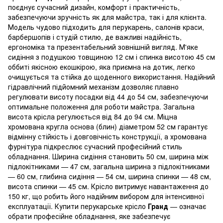
поєднує сучасний дизайн, комфорт і практичність,
забезпечуючи зручність як для майстра, так і для клієнта.
Модель чудово підходить для перукарень, салонів краси,
барбершопів і студій стилю, де важливі надійність,
ергономіка та презентабельний зовнішній вигляд. М'яке
сидіння з подушкою товщиною 12 см і спинка висотою 45 см
оббиті якісною екошкірою, яка приємна на дотик, легко
очищується та стійка до щоденного використання. Надійний
гідравлічний підйомний механізм дозволяє плавно
регулювати висоту посадки від 44 до 54 см, забезпечуючи
оптимальне положення для роботи майстра. Загальна
висота крісла регулюється від 84 до 94 см. Міцна
хромована кругла основа (блин) діаметром 52 см гарантує
відмінну стійкість і довговічність конструкції, а хромована
фурнітура підкреслює сучасний професійний стиль
обладнання. Ширина сидіння становить 50 см, ширина між
підлокітниками — 47 см, загальна ширина з підлокітниками
— 60 см, глибина сидіння — 54 см, ширина спинки — 48 см,
висота спинки — 45 см. Крісло витримує навантаження до
150 кг, що робить його надійним вибором для інтенсивної
експлуатації. Купити перукарське крісло
Гранд
— означає
обрати професійне обладнання, яке забезпечує