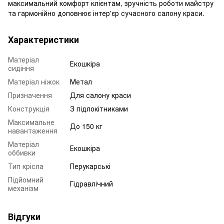
максимальний комфорт клієнтам, зручність роботи майстру
та гармонійно доповнює інтер'єр сучасного салону краси.
Характеристики
Матеріал
Екошкіра
сидіння
Матеріал ніжок
Метал
Призначення
Для салону краси
Конструкція
З підлокітниками
Максимальне
До 150 кг
навантаження
Матеріал
Екошкіра
оббивки
Тип крісла
Перукарські
Підйомний
Гідравлічний
механізм
Відгуки