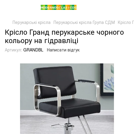
Перукарські крісла
Перукарські крісла Група СДМ
Крісло 
Крісло Гранд перукарське чорного
кольору на гідравліці
Артикул:
GRANDBL
Написати відгук