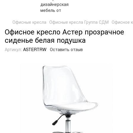
Офисные кресла
Офисные кресла Группа СДМ
Офисное к
Офисное кресло Астер прозрачное
сиденье белая подушка
Артикул:
ASTERTRW
Оставить отзыв