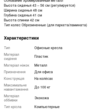
Основание Хромированный металл
Высота сиденья 43 – 56 см (регулируется)
Ширина сиденья 48 см
Глубина сиденья 41 см
Высота спинки 42 см
Тип колес Обрезиненные (для паркета/ламината)
Характеристики
Тип
Офисные кресла
Матеріал
Пластик
сидіння
Матеріал ніжок
Металл
Призначення
Для офиса
Конструкція
На колёсах
Максимальне
До 100 кг
навантаження
Матеріал
Экокожа
оббивки
Тип крісла
Компьютерные