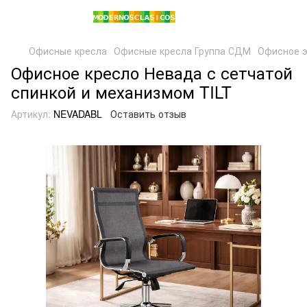
Офисные кресла
Офисные кресла Группа СДМ
Офисное э
Офисное кресло Невада с сетчатой
спинкой и механизмом TILT
Артикул:
NEVADABL
Оставить отзыв