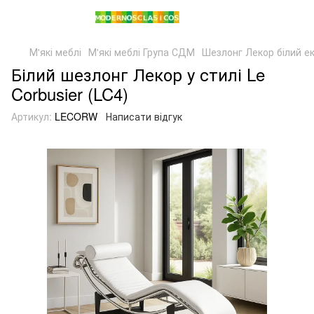
М'які меблі
М'які меблі Група СДМ
Шезлонг Лекор білий е
Білий шезлонг Лекор у стилі Le
Corbusier (LC4)
Артикул:
LECORW
Написати відгук