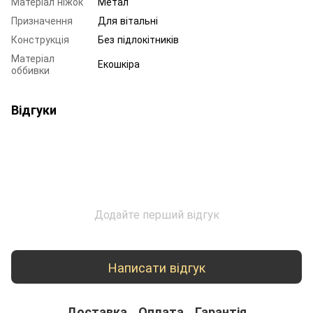
Матеріал ніжок
Метал
Призначення
Для вітальні
Конструкція
Без підлокітників
Матеріал
Екошкіра
оббивки
Відгуки
Додайте перший відгук
Написати відгук
Доставка
Оплата
Гарантія