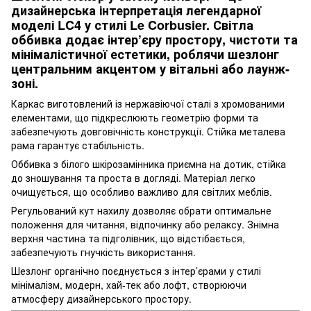
дизайнерська інтерпретація легендарної
моделі LC4 у стилі Le Corbusier. Світла
оббивка додає інтер’єру простору, чистоти та
мінімалістичної естетики, роблячи шезлонг
центральним акцентом у вітальні або лаунж-
зоні.
Каркас виготовлений із нержавіючої сталі з хромованими
елементами, що підкреслюють геометрію форми та
забезпечують довговічність конструкції. Стійка металева
рама гарантує стабільність.
Оббивка з білого шкірозамінника приємна на дотик, стійка
до зношування та проста в догляді. Матеріал легко
очищується, що особливо важливо для світлих меблів.
Регульований кут нахилу дозволяє обрати оптимальне
положення для читання, відпочинку або релаксу. Знімна
верхня частина та підголівник, що відстібається,
забезпечують гнучкість використання.
Шезлонг органічно поєднується з інтер’єрами у стилі
мінімалізм, модерн, хай-тек або лофт, створюючи
атмосферу дизайнерського простору.