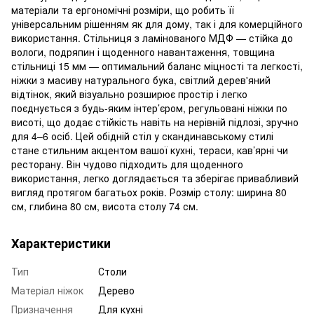
матеріали та ергономічні розміри, що робить її
універсальним рішенням як для дому, так і для комерційного
використання. Стільниця з ламінованого МДФ — стійка до
вологи, подряпин і щоденного навантаження, товщина
стільниці 15 мм — оптимальний баланс міцності та легкості,
ніжки з масиву натурального бука, світлий дерев'яний
відтінок, який візуально розширює простір і легко
поєднується з будь-яким інтер’єром, регульовані ніжки по
висоті, що додає стійкість навіть на нерівній підлозі, зручно
для 4–6 осіб. Цей обідній стіл у скандинавському стилі
стане стильним акцентом вашої кухні, тераси, кав’ярні чи
ресторану. Він чудово підходить для щоденного
використання, легко доглядається та зберігає привабливий
вигляд протягом багатьох років. Розмір столу: ширина 80
см, глибина 80 см, висота столу 74 см.
Характеристики
Тип
Столи
Матеріал ніжок
Дерево
Призначення
Для кухні