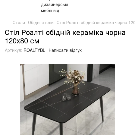
Столи
Обідні столи
Стіл Роалті обідній кераміка чорна 12
Стіл Роалті обідній кераміка чорна
120х80 см
Артикул:
ROALTYBL
Написати відгук