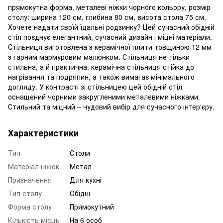
прямокутна форма, металеві ніжки чорного кольору, розмір
столу: ширина 120 см, глибина 80 см, висота стола 75 см.
Хочете надати своїй їдальні родзинку? Цей сучасний обідній
стіл поєднує елегантний, сучасний дизайн і міцні матеріали.
Стільниця виготовлена ​​з керамічної плити товщиною 12 мм
з гарним мармуровим малюнком. Стільниця не тільки
стильна, а й практична: керамічна стільниця стійка до
нагрівання та подряпин, а також вимагає мінімального
догляду. У контрасті зі стільницею цей обідній стіл
оснащений чорними закругленими металевими ніжками.
Стильний та міцний – чудовий вибір для сучасного інтер'єру.
Характеристики
Тип
Столи
Матеріал ніжок
Метал
Призначення
Для кухні
Тип столу
Обідні
Форма столу
Прямокутний
Кількість місць
На 6 особ