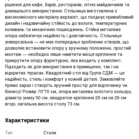
рішення для кафе, барів, ресторанів, літніх майданчиків та
домашнього використання. Стільниця виготовлена з
високоякісного матеріалу верзаліт, що поєднує привабливий
дизайн і надзвичайну стійкість до вологи, температурних
коливань та механічних пошкоджень. Стійка металева
опора забезпечує надійність і довговічність. Стільниця
універсальна — не має попередньо зроблених отворів, що
дозволяє встановити опору у зручному положенні, простий
монтаж — необхідно лише намітити місця кріплення та
прикрутити опору фурнітурою, яка входить у комплект.
Підходить як для використання в приміщенні, так і на
відкритих терасах. Квадратний стіл від Група СДМ — це
надійність, стиль і комфорт у кожній деталі. Замовляйте
прямо зараз і створіть зручний простір для відпочинку чи
бізнесу! Розмір 70*70 см, опора металева золотого кольору,
діаметр унизу 50 см, квадратне кріплення 29 см на 29 см
вгорі, загальна висота столу 73 см.
Характеристики
Тип
Столи