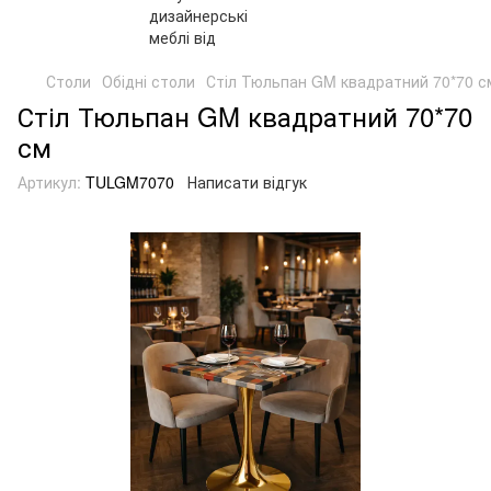
Столи
Обідні столи
Стіл Тюльпан GM квадратний 70*70 с
Стіл Тюльпан GM квадратний 70*70
см
Артикул:
TULGM7070
Написати відгук