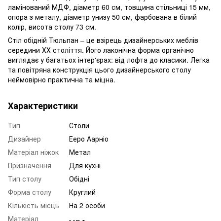
ламінований МДФ, діаметр 60 см, товщина стільниці 15 мм,
опора з металу, діаметр унизу 50 см, фарбована в білий
колір, висота столу 73 см.
Стіл обідній Тюльпан – це взірець дизайнерських меблів
середини ХХ століття. Його лаконічна форма органічно
виглядає у багатьох інтер'єрах: від лофта до класики. Легка
та повітряна конструкція цього дизайнерського столу
неймовірно практична та міцна.
Характеристики
Тип
Столи
Дизайнер
Ееро Аарніо
Матеріал ніжок
Метал
Призначення
Для кухні
Тип столу
Обідні
Форма столу
Круглий
Кількість місць
На 2 особи
Матеріал