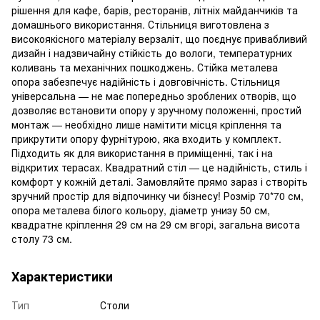
рішення для кафе, барів, ресторанів, літніх майданчиків та
домашнього використання. Стільниця виготовлена з
високоякісного матеріалу верзаліт, що поєднує привабливий
дизайн і надзвичайну стійкість до вологи, температурних
коливань та механічних пошкоджень. Стійка металева
опора забезпечує надійність і довговічність. Стільниця
універсальна — не має попередньо зроблених отворів, що
дозволяє встановити опору у зручному положенні, простий
монтаж — необхідно лише намітити місця кріплення та
прикрутити опору фурнітурою, яка входить у комплект.
Підходить як для використання в приміщенні, так і на
відкритих терасах. Квадратний стіл — це надійність, стиль і
комфорт у кожній деталі. Замовляйте прямо зараз і створіть
зручний простір для відпочинку чи бізнесу! Розмір 70*70 см,
опора металева білого кольору, діаметр унизу 50 см,
квадратне кріплення 29 см на 29 см вгорі, загальна висота
столу 73 см.
Характеристики
Тип
Столи