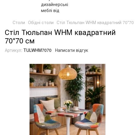
Столи
Обідні столи
Стіл Тюльпан WHM квадратний 70*70
Стіл Тюльпан WHM квадратний
70*70 см
Артикул:
TULWHM7070
Написати відгук