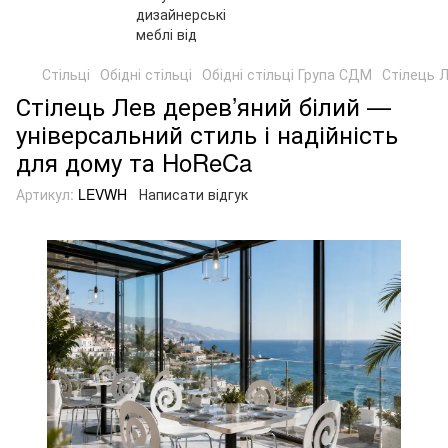
Стільці
Обідні стільці
Обідні стільці Група СДМ
Стілець Л
Стілець Лев дерев’яний білий —
універсальний стиль і надійність
для дому та HoReCa
Артикул:
LEVWH
Написати відгук