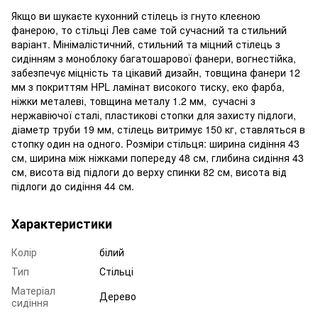
Якщо ви шукаєте кухонний стілець із гнуто клеєною
фанерою, то стільці Лев саме той сучасний та стильний
варіант. Мінімалістичний, стильний та міцний стілець з
сидінням з моноблоку багатошарової фанери, вогнестійка,
забезпечує міцність та цікавий дизайн, товщина фанери 12
мм з покриттям HPL ламінат високого тиску, еко фарба,
ніжки металеві, товщина металу 1.2 мм, сучасні з
нержавіючої сталі, пластикові стопки для захисту підлоги,
діаметр труби 19 мм, стілець витримує 150 кг, ставляться в
стопку один на одного. Розміри стільця: ширина сидіння 43
см, ширина між ніжками попереду 48 см, глибина сидіння 43
см, висота від підлоги до верху спинки 82 см, висота від
підлоги до сидіння 44 см.
Характеристики
Колір
білий
Тип
Стільці
Матеріал
Дерево
сидіння