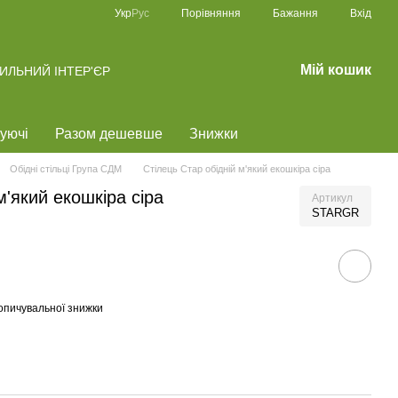
Порівняння
Укр
Рус
Бажання
Вхід
Мій кошик
ТИЛЬНИЙ ІНТЕР'ЄР
уючі
Разом дешевше
Знижки
Обідні стільці Група СДМ
Стілець Стар обідній м'який екошкіра сіра
м'який екошкіра сіра
Артикул
STARGR
опичувальної знижки