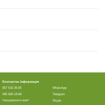
Контактна інформація
067 632-35-05
WhatsApp
095 606-19-68
Telegram
Skype
Передзвонити вам?