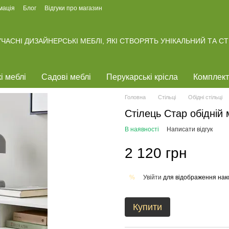
мація
Блог
Відгуки про магазин
ЧАСНІ ДИЗАЙНЕРСЬКІ МЕБЛІ, ЯКІ СТВОРЯТЬ УНІКАЛЬНИЙ ТА С
і меблі
Садові меблі
Перукарські крісла
Комплект
Головна
Стільці
Обідні стільці
Стілець Стар обідній 
В наявності
Написати відгук
2 120 грн
Увійти
для відображення нак
%
Купити