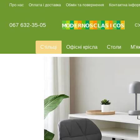
Перейти до основного контенту
Про нас
Оплата і доставка
Обмін та повернення
Контактна інфор
067 632-35-05
СУ
Стільці
Офісні крісла
Столи
М'як