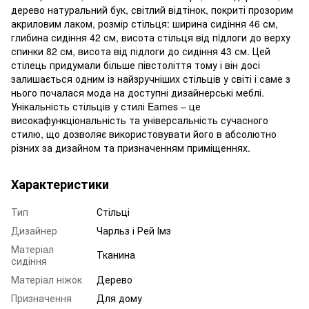
дерево натуральний бук, світлий відтінок, покриті прозорим
акриловим лаком, розмір стільця: ширина сидіння 46 см,
глибина сидіння 42 см, висота стільця від пiдлоги до верху
спинки 82 см, висота від підлоги до сидіння 43 см. Цей
стілець придумали більше півстоліття тому і він досі
залишається одним із найзручніших стільців у світі і саме з
нього почалася мода на доступні дизайнерські меблі.
Унікальність стільців у стилі Eames – це
високафункціональність та універсальність сучасного
стилю, що дозволяє використовувати його в абсолютно
різних за дизайном та призначенням приміщеннях.
Характеристики
Тип
Стільці
Дизайнер
Чарльз і Рей Імз
Матеріал
Тканина
сидіння
Матеріал ніжок
Дерево
Призначення
Для дому