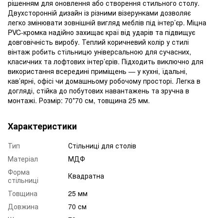
рішенням для оновлення або створення стильного столу.
Двухсторонній дизайн із різними візерунками дозволяє
легко змінювати зовнішній вигляд меблів під інтер’єр. Міцна
PVC-кромка надійно захищає краї від ударів та підвищує
довговічність виробу. Теплий коричневий колір у стилі
вінтаж робить стільницю універсальною для сучасних,
класичних та лофтових інтер’єрів. Підходить виключно для
використання всередині приміщень — у кухні, їдальні,
кав’ярні, офісі чи домашньому робочому просторі. Легка в
догляді, стійка до побутових навантажень та зручна в
монтажі. Розмір: 70*70 см, товщина 25 мм.
Характеристики
Тип
Стільниці для столів
Матеріал
МДФ
Форма
Квадратна
стільниці
Товщина
25 мм
Довжина
70 см