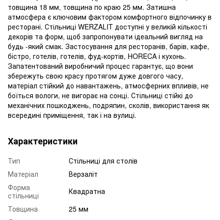
товщина 18 мм, товщина по краю 25 мм. Затишна
атмосфера є ключовим фактором комфортного відпочинку в
ресторані. Стільниці WERZALIT доступні у великій кількості
декорів та форм, щоб запропонувати ідеальний вигляд на
будь -який смак. Застосування для ресторанів, барів, кафе,
бістро, готелів, готелів, фуд-кортів, HORECA і кухонь.
Запатентований виробничий процес гарантує, що вони
збережуть свою красу протягом дуже довгого часу,
матеріал стійкий до навантажень, атмосферних впливів, не
боїться вологи, не вигорає на сонці. Стільниці стійкі до
механічних пошкоджень, подряпин, сколів, використання як
всередині приміщення, так і на вулиці.
Характеристики
Тип
Стільниці для столів
Матеріал
Верзаліт
Форма
Квадратна
стільниці
Товщина
25 мм