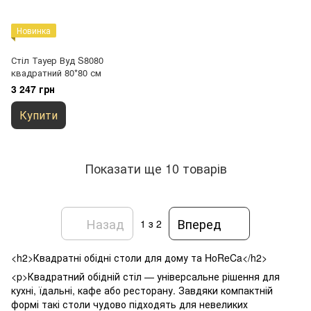
Новинка
Стіл Тауер Вуд S8080
квадратний 80*80 см
3 247 грн
Купити
Показати ще 10 товарів
Назад
Вперед
1
з 2
<h2>Квадратні обідні столи для дому та HoReCa</h2>
<p>Квадратний обідній стіл — універсальне рішення для
кухні, їдальні, кафе або ресторану. Завдяки компактній
формі такі столи чудово підходять для невеликих