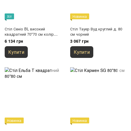
Хіт
Новинка
Стіл Сеніо BL високий
Стіл Тауер Вуд круглий д. 80
квадратний 70*70 см колір
см чорний
чорний
6 134 грн
3 067 грн
Купити
Купити
Новинка
Новинка