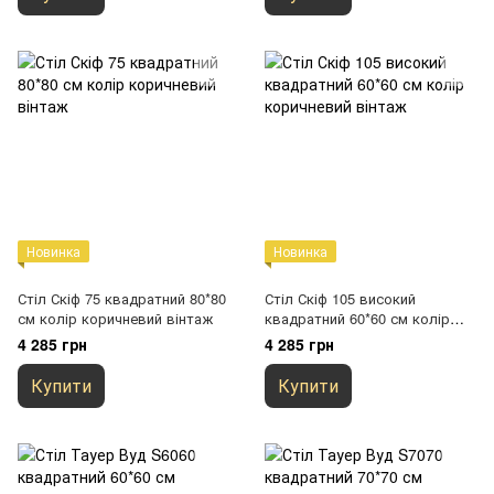
Новинка
Новинка
Стіл Скіф 75 квадратний 80*80
Стіл Скіф 105 високий
см колір коричневий вінтаж
квадратний 60*60 см колір
коричневий вінтаж
4 285 грн
4 285 грн
Купити
Купити