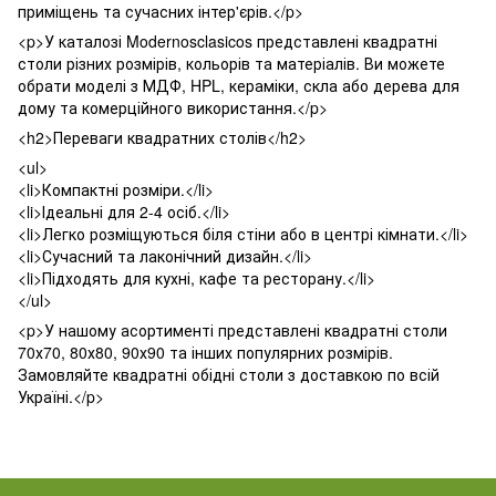
приміщень та сучасних інтер'єрів.</p>
<p>У каталозі Modernosclasicos представлені квадратні
столи різних розмірів, кольорів та матеріалів. Ви можете
обрати моделі з МДФ, HPL, кераміки, скла або дерева для
дому та комерційного використання.</p>
<h2>Переваги квадратних столів</h2>
<ul>
<li>Компактні розміри.</li>
<li>Ідеальні для 2-4 осіб.</li>
<li>Легко розміщуються біля стіни або в центрі кімнати.</li>
<li>Сучасний та лаконічний дизайн.</li>
<li>Підходять для кухні, кафе та ресторану.</li>
</ul>
<p>У нашому асортименті представлені квадратні столи
70х70, 80х80, 90х90 та інших популярних розмірів.
Замовляйте квадратні обідні столи з доставкою по всій
Україні.</p>