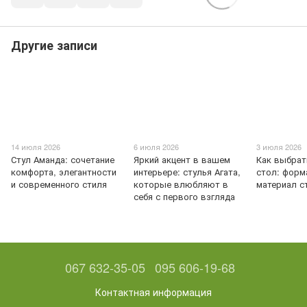
Другие записи
14 июля 2026
6 июля 2026
3 июля 2026
Стул Аманда: сочетание
Яркий акцент в вашем
Как выбрат
комфорта, элегантности
интерьере: стулья Агата,
стол: форм
и современного стиля
которые влюбляют в
материал 
себя с первого взгляда
067 632-35-05
095 606-19-68
Контактная информация