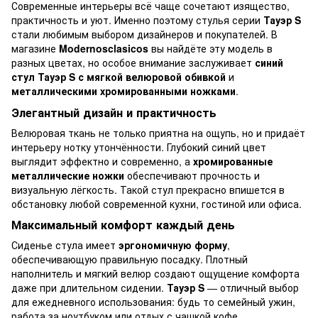
Современные интерьеры всё чаще сочетают изящество,
практичность и уют. Именно поэтому стулья серии
Тауэр S
стали любимым выбором дизайнеров и покупателей. В
магазине
Modernosclasicos
вы найдёте эту модель в
разных цветах, но особое внимание заслуживает
синий
стул Тауэр S с мягкой велюровой обивкой
и
металлическими хромированными ножками
.
Элегантный дизайн и практичность
Велюровая ткань не только приятна на ощупь, но и придаёт
интерьеру нотку утончённости. Глубокий синий цвет
выглядит эффектно и современно, а
хромированные
металлические ножки
обеспечивают прочность и
визуальную лёгкость. Такой стул прекрасно впишется в
обстановку любой современной кухни, гостиной или офиса.
Максимальный комфорт каждый день
Сиденье стула имеет
эргономичную форму
,
обеспечивающую правильную посадку. Плотный
наполнитель и мягкий велюр создают ощущение комфорта
даже при длительном сидении.
Тауэр S
— отличный выбор
для ежедневного использования: будь то семейный ужин,
работа за ноутбуком или отдых с чашкой кофе.